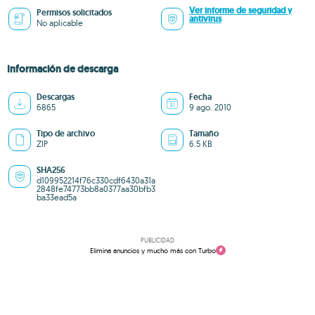
Ver informe de seguridad y
Permisos solicitados
antivirus
No aplicable
Información de descarga
Descargas
Fecha
6865
9 ago. 2010
Tipo de archivo
Tamaño
ZIP
6.5 KB
SHA256
d109952214f76c330cdf6430a31a
2848fe74773bb8a0377aa30bfb3
ba33ead5a
PUBLICIDAD
Elimina anuncios y mucho más con Turbo