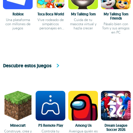
Roblox
Toca Boca World
My Talking Tom
My Talking Tom
Friends
Una plataforma
Vive rodeado de
Cuida de tu
con millones de
simpáticos
mascota virtual y
Pásalo bien con
juegos
personajes en
hazla crecer
Tom y sus amigos
este mundo virtual
en PC
Descubre estos juegos
Minecraft
PS Remote Play
Among Us
Dream League
Soccer 2026
Construye, crea y
Controla tu
Averigua quién es