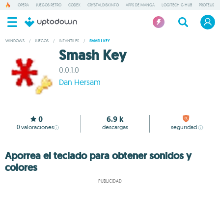
OPERA
JUEGOS RETRO
CODEX
CRYSTALDISKINFO
APPS DE MANGA
LOGITECH G HUB
PROTEUS
WINDOWS
/
JUEGOS
/
INFANTILES
/
SMASH KEY
Smash Key
0.0.1.0
Dan Hersam
0
6.9 k
0
valoraciones
descargas
seguridad
Aporrea el teclado para obtener sonidos y
colores
PUBLICIDAD